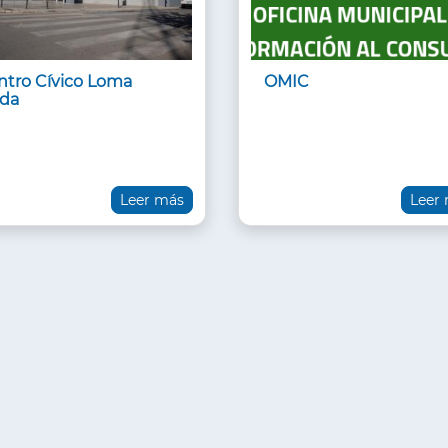
ntro Cívico Loma
OMIC
nda
Leer más
Leer