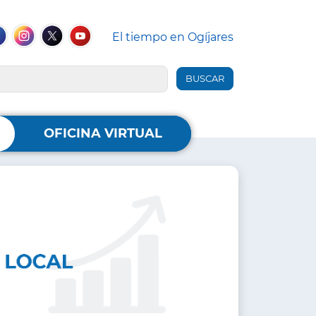
El tiempo en Ogíjares
des
iales
ebook
Instagram
Twitter
YouTube
ader
OFICINA VIRTUAL