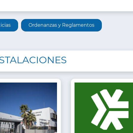
ORMACIÓN
icias
Ordenanzas y Reglamentos
A
NSTALACIONES