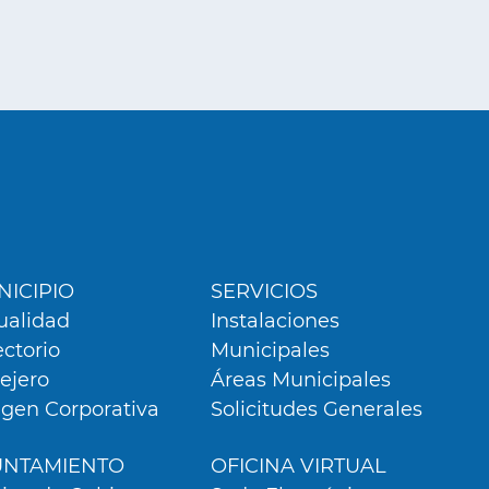
ú
er
ICIPIO
SERVICIOS
ualidad
Instalaciones
ectorio
Municipales
lejero
Áreas Municipales
gen Corporativa
Solicitudes Generales
UNTAMIENTO
OFICINA VIRTUAL