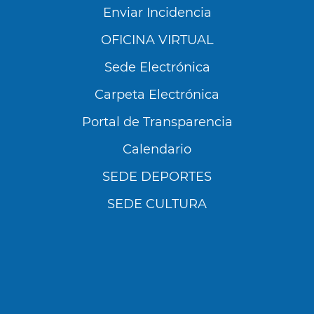
Enviar Incidencia
OFICINA VIRTUAL
Sede Electrónica
Carpeta Electrónica
Portal de Transparencia
Calendario
SEDE DEPORTES
SEDE CULTURA
Utilizamos cookies propias y de terceros para
analizar nuestros servicios y mostrarte
publicidad relacionada con tus preferencias en
base a un perfil elaborado a partir de tus
hábitos de navegación (por ejemplo, páginas