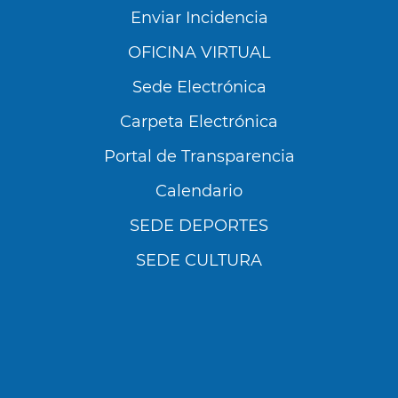
Enviar Incidencia
OFICINA VIRTUAL
Sede Electrónica
Carpeta Electrónica
Portal de Transparencia
Calendario
SEDE DEPORTES
SEDE CULTURA
Utilizamos cookies propias y de terceros para
analizar nuestros servicios y mostrarte
publicidad relacionada con tus preferencias en
base a un perfil elaborado a partir de tus
hábitos de navegación (por ejemplo, páginas
visitadas). Puedes obtener más información y