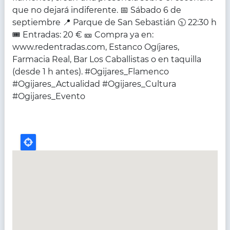
que no dejará indiferente. 📅 Sábado 6 de
septiembre 📍 Parque de San Sebastián 🕥 22:30 h
🎟 Entradas: 20 € 🎫 Compra ya en:
www.redentradas.com, Estanco Ogíjares,
Farmacia Real, Bar Los Caballistas o en taquilla
(desde 1 h antes). #Ogijares_Flamenco
#Ogijares_Actualidad #Ogijares_Cultura
#Ogijares_Evento