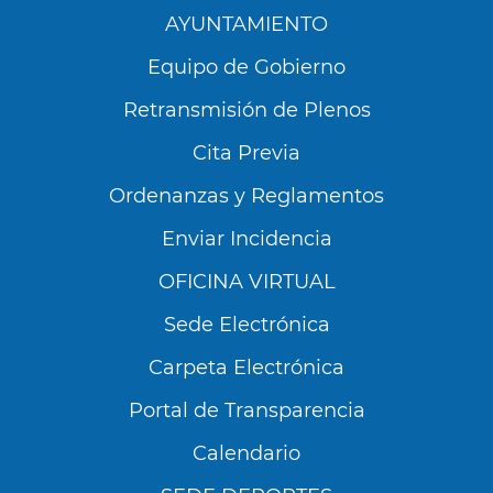
AYUNTAMIENTO
Equipo de Gobierno
Retransmisión de Plenos
Cita Previa
Ordenanzas y Reglamentos
Enviar Incidencia
OFICINA VIRTUAL
Sede Electrónica
Carpeta Electrónica
Utilizamos cookies propias y de terceros para
analizar nuestros servicios y mostrarte
Portal de Transparencia
publicidad relacionada con tus preferencias en
base a un perfil elaborado a partir de tus
Calendario
hábitos de navegación (por ejemplo, páginas