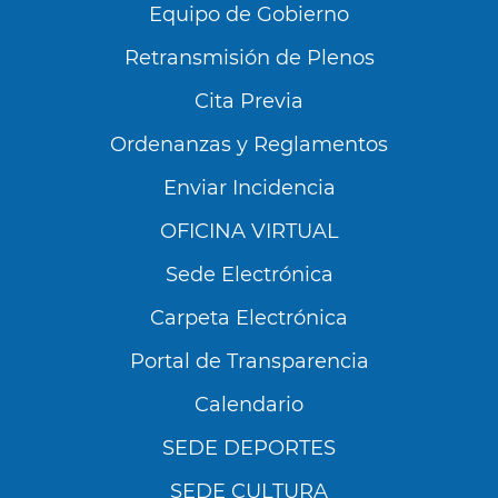
Equipo de Gobierno
Retransmisión de Plenos
Cita Previa
Ordenanzas y Reglamentos
Enviar Incidencia
OFICINA VIRTUAL
Sede Electrónica
Carpeta Electrónica
Utilizamos cookies propias y de terceros para
analizar nuestros servicios y mostrarte
Portal de Transparencia
publicidad relacionada con tus preferencias en
base a un perfil elaborado a partir de tus
Calendario
hábitos de navegación (por ejemplo, páginas
SEDE DEPORTES
visitadas). Puedes obtener más información y
configurar tus preferencia accediendo a
SEDE CULTURA