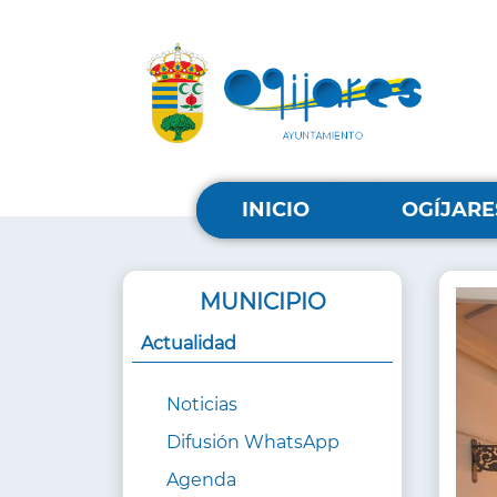
Pasar
al
contenido
principal
MENU
PRINCIPAL
INICIO
OGÍJARE
MUNICIPIO
Actualidad
Noticias
Difusión WhatsApp
Agenda