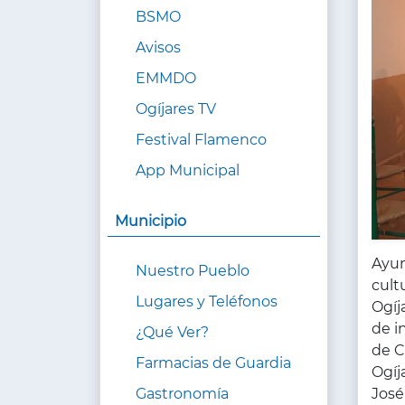
BSMO
Avisos
EMMDO
Ogíjares TV
Festival Flamenco
App Municipal
Municipio
Ayun
Nuestro Pueblo
cult
Lugares y Teléfonos
Ogíj
de i
¿Qué Ver?
de C
Farmacias de Guardia
Ogíj
José
Gastronomía