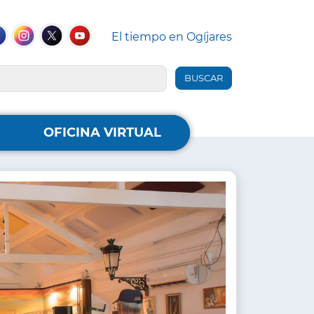
El tiempo en Ogíjares
des
iales
ebook
Instagram
Twitter
YouTube
ader
OFICINA VIRTUAL