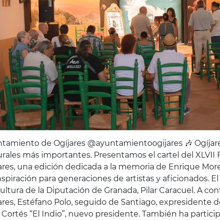
tamiento de Ogíjares @ayuntamientoogijares 🎶 Ogíjares 
urales más importantes. Presentamos el cartel del XLVII
ares, una edición dedicada a la memoria de Enrique More
nspiración para generaciones de artistas y aficionados. E
ultura de la Diputación de Granada, Pilar Caracuel. A con
ares, Estéfano Polo, seguido de Santiago, expresidente 
 Cortés “El Indio”, nuevo presidente. También ha partici