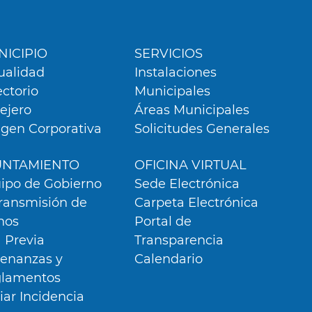
ú
er
ICIPIO
SERVICIOS
ualidad
Instalaciones
ectorio
Municipales
lejero
Áreas Municipales
gen Corporativa
Solicitudes Generales
UNTAMIENTO
OFICINA VIRTUAL
ipo de Gobierno
Sede Electrónica
ransmisión de
Carpeta Electrónica
nos
Portal de
a Previa
Transparencia
enanzas y
Calendario
lamentos
iar Incidencia