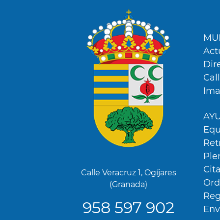
Men
Foot
MUN
Act
Dir
Cal
Ima
AY
Equ
Ret
Ple
Cit
Calle Veracruz 1, Ogíjares
Ord
(Granada)
Reg
958 597 902
Env