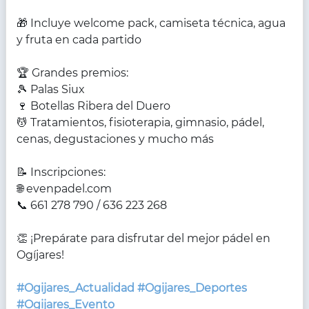
🎁 Incluye welcome pack, camiseta técnica, agua
y fruta en cada partido
🏆 Grandes premios:
🎾 Palas Siux
🍷 Botellas Ribera del Duero
💆 Tratamientos, fisioterapia, gimnasio, pádel,
cenas, degustaciones y mucho más
📝 Inscripciones:
🌐 evenpadel.com
📞 661 278 790 / 636 223 268
👏 ¡Prepárate para disfrutar del mejor pádel en
Ogíjares!
#Ogijares_Actualidad
#Ogijares_Deportes
#Ogijares_Evento