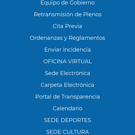
Equipo de Gobierno
Retransmisión de Plenos
Cita Previa
Ordenanzas y Reglamentos
Enviar Incidencia
OFICINA VIRTUAL
Sede Electrónica
Carpeta Electrónica
Utilizamos cookies propias y de terceros para
analizar nuestros servicios y mostrarte
Portal de Transparencia
publicidad relacionada con tus preferencias en
base a un perfil elaborado a partir de tus
Calendario
hábitos de navegación (por ejemplo, páginas
SEDE DEPORTES
visitadas). Puedes obtener más información y
configurar tus preferencia accediendo a
SEDE CULTURA