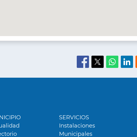
ú
er
ICIPIO
SERVICIOS
ualidad
Instalaciones
ectorio
Municipales