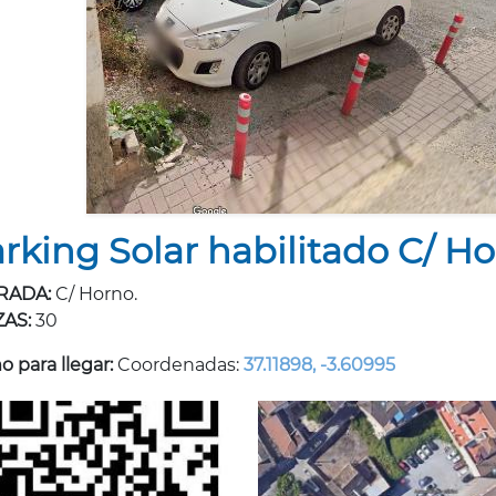
rking Solar habilitado C/ Ho
RADA:
C/ Horno.
ZAS:
30
 para llegar:
Coordenadas:
37.11898, -3.60995