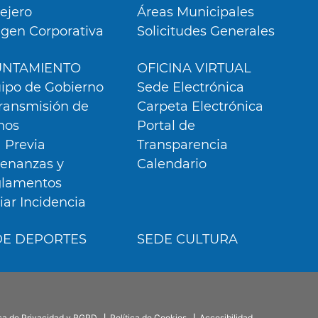
lejero
Áreas Municipales
gen Corporativa
Solicitudes Generales
UNTAMIENTO
OFICINA VIRTUAL
ipo de Gobierno
Sede Electrónica
ransmisión de
Carpeta Electrónica
nos
Portal de
a Previa
Transparencia
enanzas y
Calendario
lamentos
iar Incidencia
DE DEPORTES
SEDE CULTURA
r nuestros servicios y
as en base a un perfil
r ejemplo, páginas
gurar tus preferencia
CONFIGURACIÓN DE COOKIE
ica de Privacidad y RGPD
Política de Cookies
Accesibilidad