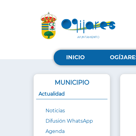
Pasar
al
contenido
principal
MENU
PRINCIPAL
INICIO
OGÍJARE
MUNICIPIO
Actualidad
Noticias
Difusión WhatsApp
Agenda