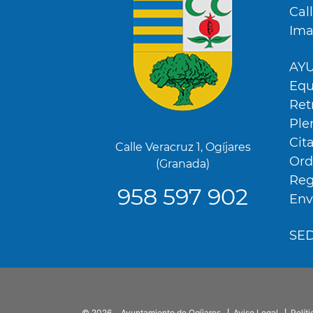
Cal
Ima
AY
Equ
Ret
Ple
Cit
Calle Veracruz 1, Ogíjares
Ord
(Granada)
Reg
958 597 902
Env
SE
Utilizamos cookies propias y de terceros para analiza
mostrarte publicidad relacionada con tus preferenci
elaborado a partir de tus hábitos de navegación (po
visitadas). Puedes obtener más información y confi
Menú
accediendo a CONFIGURACIÓN DE COOKIES.
SubFooter
© 2026
Ayuntamiento de Ogíjares
Aviso Legal
Polít